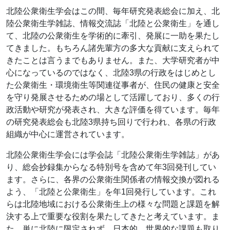
北陸公衆衛生学会はこの間、毎年研究発表総会に加え、北
陸公衆衛生学雑誌、情報交流誌「北陸と公衆衛生」を通し
て、北陸の公衆衛生を学術的に牽引、発展に一助を果たし
てきました。もちろん諸先輩方の多大な貢献に支えられて
きたことは言うまでもありません。また、大学研究者が中
心になっているのではなく、北陸3県の行政をはじめとし
た公衆衛生・環境衛生等関連従事者が、住民の健康と安全
を守り発展させるための場として活躍しており、多くの行
政活動や研究が発表され、大きな評価を得ています。毎年
の研究発表総会も北陸3県持ち回りで行われ、各県の行政
組織が中心に運営されています。
北陸公衆衛生学会には学会誌「北陸公衆衛生学雑誌」があ
り、総会抄録集からなる特別号を含めて年3回発刊してい
ます。さらに、各界の公衆衛生関係者の情報交換が図れる
よう、「北陸と公衆衛生」を年1回発行しています。これ
らは北陸地域における公衆衛生上の様々な問題と課題を解
決する上で重要な役割を果たしてきたと考えています。ま
た、単に北陸に限定されず、日本的、世界的な課題も取り